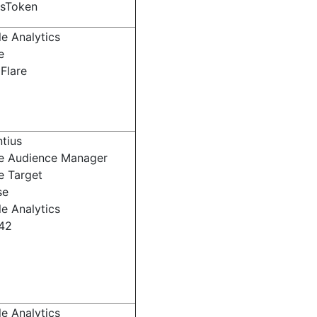
ssToken
e Analytics
e
Flare
tius
e Audience Manager
 Target
se
e Analytics
42
e Analytics