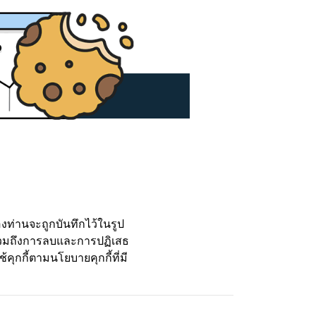
องท่านจะถูกบันทึกไว้ในรูป
 รวมถึงการลบและการปฏิเสธ
้คุกกี้ตามนโยบายคุกกี้ที่มี